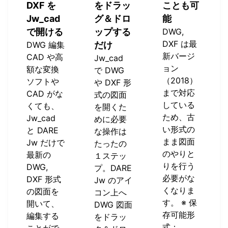
DXF を
をドラッ
ことも可
Jw_cad
グ＆ドロ
能
で開ける
ップする
DWG,
DXF は最
DWG 編集
だけ
新バージ
CAD や高
Jw_cad
ョン
額な変換
で DWG
（2018）
ソフトや
や DXF 形
まで対応
CAD がな
式の図面
している
くても、
を開くた
ため、古
Jw_cad
めに必要
い形式の
と DARE
な操作は
まま図面
Jw だけで
たったの
のやりと
最新の
１ステッ
りを行う
DWG,
プ。DARE
必要がな
DXF 形式
Jw のアイ
くなりま
の図面を
コン上へ
す。 ※ 保
開いて、
DWG 図面
存可能形
編集する
をドラッ
式：