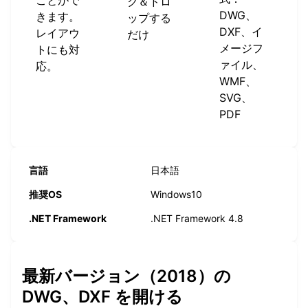
ことがで
ク＆ドロ
DWG、
きます。
ップする
DXF、イ
レイアウ
だけ
メージフ
トにも対
ァイル、
応。
WMF、
SVG、
PDF
言語
日本語
推奨OS
Windows10
.NET Framework
.NET Framework 4.8
最新バージョン（2018）の
DWG、DXF を開ける